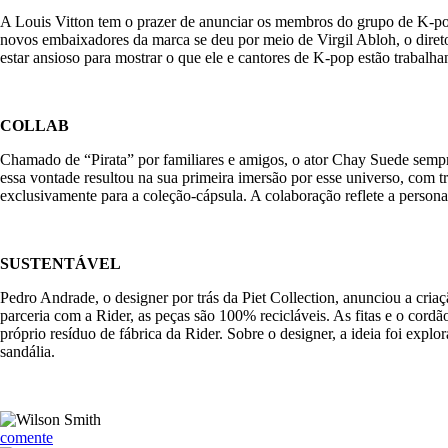
A Louis Vitton tem o prazer de anunciar os membros do grupo de K-p
novos embaixadores da marca se deu por meio de Virgil Abloh, o diretor
estar ansioso para mostrar o que ele e cantores de K-pop estão trabalha
COLLAB
Chamado de “Pirata” por familiares e amigos, o ator Chay Suede sempr
essa vontade resultou na sua primeira imersão por esse universo, com
exclusivamente para a coleção-cápsula. A colaboração reflete a personal
SUSTENTÁVEL
Pedro Andrade, o designer por trás da Piet Collection, anunciou a cr
parceria com a Rider, as peças são 100% recicláveis. As fitas e o cordã
próprio resíduo de fábrica da Rider. Sobre o designer, a ideia foi exp
sandália.
comente