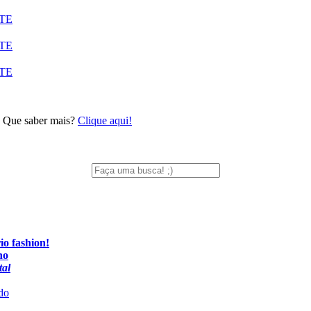
TE
TE
TE
… Que saber mais?
Clique aqui!
io fashion!
no
tal
do