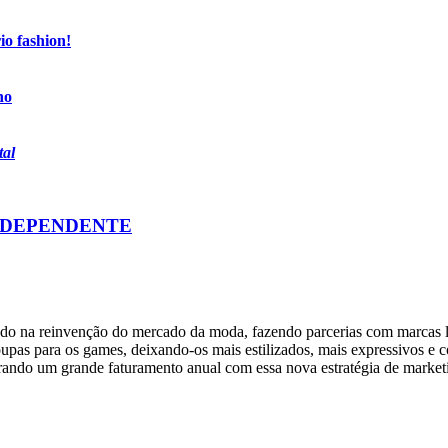
io fashion!
no
tal
INDEPENDENTE
tando na reinvenção do mercado da moda, fazendo parcerias com marcas l
oupas para os games, deixando-os mais estilizados, mais expressivos e 
gerando um grande faturamento anual com essa nova estratégia de market