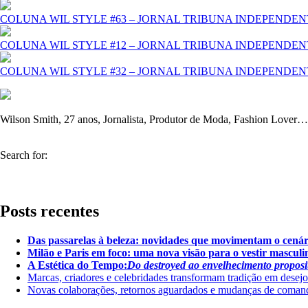
COLUNA WIL STYLE #63 – JORNAL TRIBUNA INDEPENDEN
COLUNA WIL STYLE #12 – JORNAL TRIBUNA INDEPENDEN
COLUNA WIL STYLE #32 – JORNAL TRIBUNA INDEPENDEN
Wilson Smith, 27 anos, Jornalista, Produtor de Moda, Fashion Lover
Search for:
Posts recentes
Das passarelas à beleza: novidades que movimentam o cenár
Milão e Paris em foco: uma nova visão para o vestir masculi
A Estética do Tempo:
Do destroyed ao envelhecimento proposi
Marcas, criadores e celebridades transformam tradição em desejo
Novas colaborações, retornos aguardados e mudanças de coman