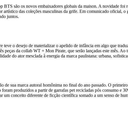
op BTS são os novos embaixadores globais da maison. A novidade foi 
 artístico das coleções masculinas da grife. Em comunicado oficial, o 
ndo juntos.
e teve o desejo de materializar o apelido de infância em algo que tra
 três peças da collab WT + Mon Pirate, que serão lançadas este mês. 
idade do ator mesclada à energia da marca paulistana: urbana, sofistica
iação de sua marca autoral homônima no final do ano passado. O prime
o foram produzidos a partir de garrafas pet recicladas pós consumo e 30%
lorar um conceito diferente de ficção científica somado a um senso de 