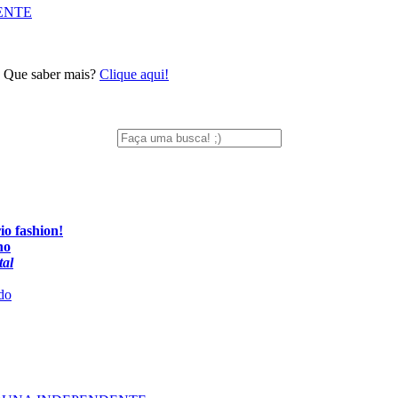
ENTE
… Que saber mais?
Clique aqui!
io fashion!
no
tal
do