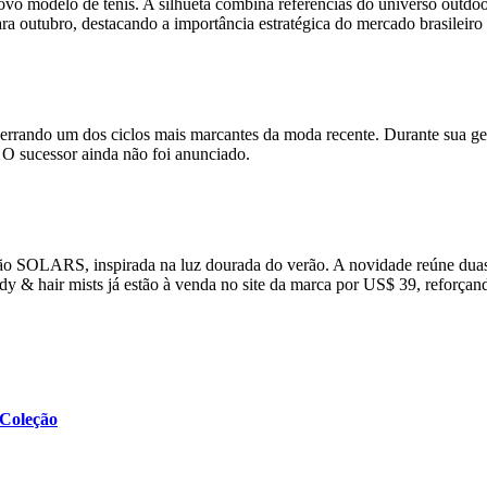
ovo modelo de tênis. A silhueta combina referências do universo outdo
ara outubro, destacando a importância estratégica do mercado brasileiro
errando um dos ciclos mais marcantes da moda recente. Durante sua ges
. O sucessor ainda não foi anunciado.
o SOLARS, inspirada na luz dourada do verão. A novidade reúne duas f
 body & hair mists já estão à venda no site da marca por US$ 39, refor
 Coleção