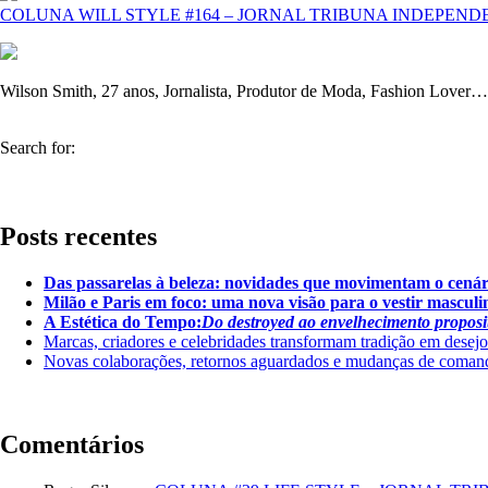
COLUNA WILL STYLE #164 – JORNAL TRIBUNA INDEPEND
Wilson Smith, 27 anos, Jornalista, Produtor de Moda, Fashion Lover
Search for:
Posts recentes
Das passarelas à beleza: novidades que movimentam o cenár
Milão e Paris em foco: uma nova visão para o vestir masculi
A Estética do Tempo:
Do destroyed ao envelhecimento proposi
Marcas, criadores e celebridades transformam tradição em desejo
Novas colaborações, retornos aguardados e mudanças de coman
Comentários