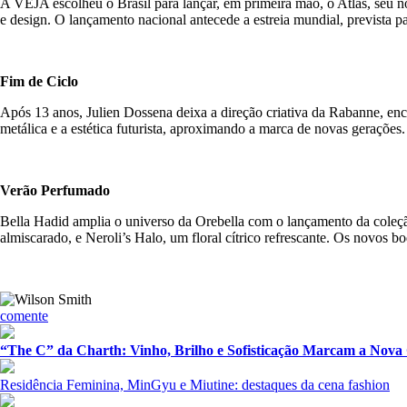
A VEJA escolheu o Brasil para lançar, em primeira mão, o Atlas, seu n
e design. O lançamento nacional antecede a estreia mundial, prevista p
Fim de Ciclo
Após 13 anos, Julien Dossena deixa a direção criativa da Rabanne, enc
metálica e a estética futurista, aproximando a marca de novas gerações
Verão Perfumado
Bella Hadid amplia o universo da Orebella com o lançamento da coleçã
almiscarado, e Neroli’s Halo, um floral cítrico refrescante. Os novos
comente
“The C” da Charth: Vinho, Brilho e Sofisticação Marcam a Nova
Residência Feminina, MinGyu e Miutine: destaques da cena fashion