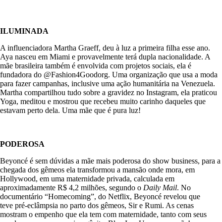
ILUMINADA
A influenciadora Martha Graeff, deu à luz a primeira filha esse ano.
Aya nasceu em Miami e provavelmente terá dupla nacionalidade. A
mãe brasileira também é envolvida com projetos sociais, ela é
fundadora do @Fashion4Goodorg. Uma organização que usa a moda
para fazer campanhas, inclusive uma ação humanitária na Venezuela.
Martha compartilhou tudo sobre a gravidez no Instagram, ela praticou
Yoga, meditou e mostrou que recebeu muito carinho daqueles que
estavam perto dela. Uma mãe que é pura luz!
PODEROSA
Beyoncé é sem dúvidas a mãe mais poderosa do show business, para a
chegada dos gêmeos ela transformou a mansão onde mora, em
Hollywood, em uma maternidade privada, calculada em
aproximadamente R$ 4,2 milhões, segundo o
Daily Mail
. No
documentário “Homecoming”, do Netflix, Beyoncé revelou que
teve pré-eclâmpsia no parto dos gêmeos, Sir e Rumi. As cenas
mostram o empenho que ela tem com maternidade, tanto com seus