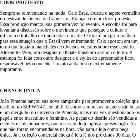
LOOK PROTESTO
Sempre se reinventando na moda, Caio Braz, cruzou o tapete vermelho
do festival de cinema de Cannes, na França, com um look protesto.
Essa produção marcou sua primeira vez no evento. A escolha foi para
levantar a discussão sobre o movimento que persegue a cultura e
dificulta o trabalho de quem lida com arte. O look é um grito político
para essa situação que o Brasil vem enfrentando. Caio apostou em um
terno que traziam manchetes de diversos veículos sobre esse cenário.
Alexandre Won, um designer e alfaiate brasileiro assinou o terno. A
estampa foi feita com outro designer e o stylist do apresentador ficou
responsável pelo conceito. Um ato audacioso e extremamente
importante.
CHANCE ÚNICA
João Pimenta lançou sua nova campanha para promover a coleção que
desfilou no SPFWN47, em abril. E como sempre, as imagens são belas
e um mergulho no universo de Pimenta, mais uma vez questionando os
papéis entre masculino e feminino. As peças do desfile são vendidas a
clientes e colecionadores, que reservam logo após a apresentação. As
que não foram encomendadas na hora, vão para a loja como peça
única. Já a coleção comercial chega à loja já nos próximos 30 dias. O