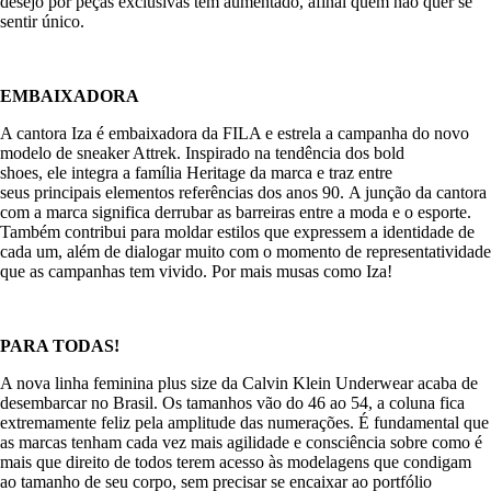
desejo por peças exclusivas tem aumentado, afinal quem não quer se
sentir único.
EMBAIXADORA
A cantora Iza é embaixadora da FILA e estrela a campanha do novo
modelo de sneaker Attrek. Inspirado na tendência dos bold
shoes, ele integra a família Heritage da marca e traz entre
seus principais elementos referências dos anos 90. A junção da cantora
com a marca significa derrubar as barreiras entre a moda e o esporte.
Também contribui para moldar estilos que expressem a identidade de
cada um, além de dialogar muito com o momento de representatividade
que as campanhas tem vivido. Por mais musas como Iza!
PARA TODAS!
A nova linha feminina plus size da Calvin Klein Underwear acaba de
desembarcar no Brasil. Os tamanhos vão do 46 ao 54, a coluna fica
extremamente feliz pela amplitude das numerações. É fundamental que
as marcas tenham cada vez mais agilidade e consciência sobre como é
mais que direito de todos terem acesso às modelagens que condigam
ao tamanho de seu corpo, sem precisar se encaixar ao portfólio