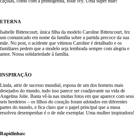
caçulas, como com a primogênita, Blue Ivy. Uma super mãe!
ETERNA
Isabelle Bittencourt, única filha da modelo Caroline Bittencourt, fez
um comunicado em nome da família sobre a partida precoce da sua
mãe. No post, o acidente que vitimou Caroline é detalhado e os
familiares pedem que a modelo seja lembrada sempre com alegria e
amor. Nossa solidariedade à família.
INSPIRAÇÃO
Linda, atriz de sucesso mundial, esposa de um dos homens mais
desejados do mundo, tudo isso parece ser coadjuvante na vida de
Angelina Jolie. Basta vê-la nas muitas fotos em que aparece com seus
seis herdeiros – os filhos do coração foram adotados em diferentes
partes do mundo, e fica claro que o papel principal que a musa
resolveu desempenhar é o de mãe exemplar. Uma mulher inspiradora!
Rapidinhas: