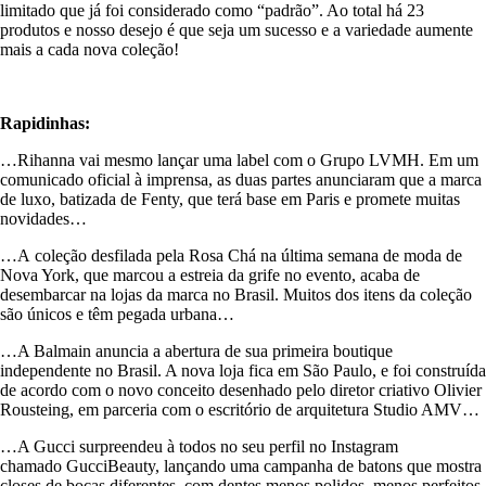
limitado que já foi considerado como “padrão”. Ao total há 23
produtos e nosso desejo é que seja um sucesso e a variedade aumente
mais a cada nova coleção!
Rapidinhas:
…Rihanna vai mesmo lançar uma label com o Grupo LVMH. Em um
comunicado oficial à imprensa, as duas partes anunciaram que a marca
de luxo, batizada de Fenty, que terá base em Paris e promete muitas
novidades…
…A coleção desfilada pela Rosa Chá na última semana de moda de
Nova York, que marcou a estreia da grife no evento, acaba de
desembarcar na lojas da marca no Brasil. Muitos dos itens da coleção
são únicos e têm pegada urbana…
…A Balmain anuncia a abertura de sua primeira boutique
independente no Brasil. A nova loja fica em São Paulo, e foi construída
de acordo com o novo conceito desenhado pelo diretor criativo Olivier
Rousteing, em parceria com o escritório de arquitetura Studio AMV…
…A Gucci surpreendeu à todos no seu perfil no Instagram
chamado GucciBeauty, lançando uma campanha de batons que mostra
closes de bocas diferentes, com dentes menos polidos, menos perfeitos,