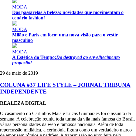
MODA
Das passarelas à beleza: novidades que movimentam o
cenário fashion!
MODA
Milão e Paris em foco: uma nova visão para o vestir
masculino
MODA
A Estética do Tempo:
Do destroyed ao envelhecimento
proposital
29 de maio de 2019
COLUNA #37 LIFE STYLE – JORNAL TRIBUNA
INDEPENDENTE
REALEZA DIGITAL
O casamento do Carlinhos Maia e Lucas Guimarães foi o assunto da
semana. A celebração reuniu toda turma da vila mais famosa do Brasil,
várias personalidades da web e famosos nacionais. Além de toda
repercussão midiática, a cerimônia figura como um verdadeiro marco
de amor sem rótulos e padrões. A transmissão ao vivo feita pelo