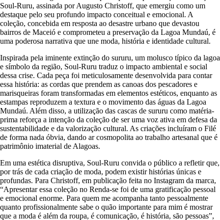
Soul-Ruru, assinada por Augusto Christoff, que emergiu como um
destaque pelo seu profundo impacto conceitual e emocional. A
coleção, concebida em resposta ao desastre urbano que devastou
bairros de Maceió e comprometeu a preservação da Lagoa Mundaú, é
uma poderosa narrativa que une moda, história e identidade cultural.
Inspirada pela iminente extinção do sururu, um molusco típico da lagoa
e símbolo da região, Soul-Ruru traduz o impacto ambiental e social
dessa crise. Cada peça foi meticulosamente desenvolvida para contar
essa história: as cordas que prendem as canoas dos pescadores e
marisqueiras foram transformadas em elementos estéticos, enquanto as
estampas reproduzem a textura e o movimento das águas da Lagoa
Mundaú. Além disso, a utilização das cascas de sururu como matéria-
prima reforça a intenção da coleção de ser uma voz ativa em defesa da
sustentabilidade e da valorização cultural. As criações incluíram o Filé
de forma nada óbvia, dando ar cosmopolita ao trabalho artesanal que é
patrimônio imaterial de Alagoas.
Em uma estética disruptiva, Soul-Ruru convida o público a refletir que,
por trás de cada criação de moda, podem existir histórias únicas e
profundas. Para Christoff, em publicação feita no Instagram da marca,
“Apresentar essa coleção no Renda-se foi de uma gratificação pessoal
e emocional enorme. Para quem me acompanha tanto pessoalmente
quanto profissionalmente sabe o quão importante para mim é mostrar
que a moda é além da roupa, é comunicação, é história, são pessoas”,