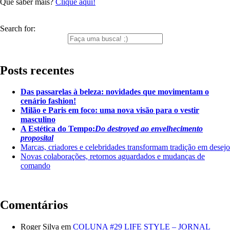
Que saber mais?
Clique aqui!
Search for:
Posts recentes
Das passarelas à beleza: novidades que movimentam o
cenário fashion!
Milão e Paris em foco: uma nova visão para o vestir
masculino
A Estética do Tempo:
Do destroyed ao envelhecimento
proposital
Marcas, criadores e celebridades transformam tradição em desejo
Novas colaborações, retornos aguardados e mudanças de
comando
Comentários
Roger Silva
em
COLUNA #29 LIFE STYLE – JORNAL