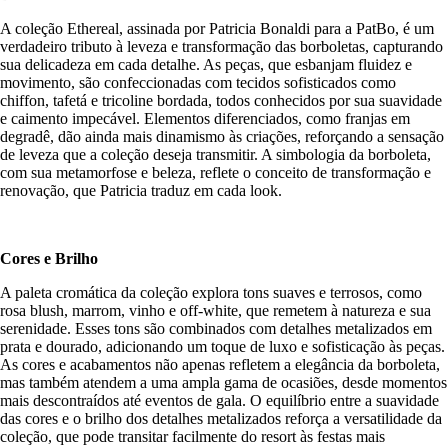
A coleção Ethereal, assinada por Patricia Bonaldi para a PatBo, é um
verdadeiro tributo à leveza e transformação das borboletas, capturando
sua delicadeza em cada detalhe. As peças, que esbanjam fluidez e
movimento, são confeccionadas com tecidos sofisticados como
chiffon, tafetá e tricoline bordada, todos conhecidos por sua suavidade
e caimento impecável. Elementos diferenciados, como franjas em
degradê, dão ainda mais dinamismo às criações, reforçando a sensação
de leveza que a coleção deseja transmitir. A simbologia da borboleta,
com sua metamorfose e beleza, reflete o conceito de transformação e
renovação, que Patricia traduz em cada look.
Cores e Brilho
A paleta cromática da coleção explora tons suaves e terrosos, como
rosa blush, marrom, vinho e off-white, que remetem à natureza e sua
serenidade. Esses tons são combinados com detalhes metalizados em
prata e dourado, adicionando um toque de luxo e sofisticação às peças.
As cores e acabamentos não apenas refletem a elegância da borboleta,
mas também atendem a uma ampla gama de ocasiões, desde momentos
mais descontraídos até eventos de gala. O equilíbrio entre a suavidade
das cores e o brilho dos detalhes metalizados reforça a versatilidade da
coleção, que pode transitar facilmente do resort às festas mais