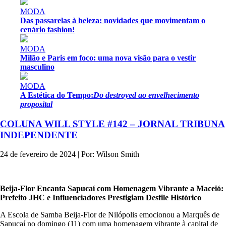
MODA
Das passarelas à beleza: novidades que movimentam o
cenário fashion!
MODA
Milão e Paris em foco: uma nova visão para o vestir
masculino
MODA
A Estética do Tempo:
Do destroyed ao envelhecimento
proposital
COLUNA WILL STYLE #142 – JORNAL TRIBUNA
INDEPENDENTE
24 de fevereiro de 2024 | Por: Wilson Smith
Beija-Flor Encanta Sapucaí com Homenagem Vibrante a Maceió:
Prefeito JHC e Influenciadores Prestigiam Desfile Histórico
A Escola de Samba Beija-Flor de Nilópolis emocionou a Marquês de
Sapucaí no domingo (11) com uma homenagem vibrante à capital de