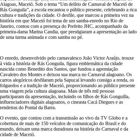
Alagoas, Maceió. Sob o tema “Um delírio de Carnaval de Maceió de
Rás Gonguila”, a escola encantou o público presente, celebrando a rica
cultura e tradições da cidade. O desfile, que marcou a primeira vez na
história em que Maceió foi tema de um samba-enredo no Rio de
Janeiro, contou com a presença do Prefeito JHC, acompanhado da
primeira-dama Marina Candia, que prestigiaram a apresentação ao lado
de uma turma animada e com samba no pé.
O enredo, desenvolvido pelo carnavalesco João Victor Araújo, trouxe
à vida a história de Rás Gonguila, figura emblemática da cidade
nascida como Benedito dos Santos, que fundou a agremiação
Cavaleiro dos Montes e deixou sua marca no Carnaval alagoano. Os
carros alegóricos desfilaram pela Sapucaí levando consigo a renda, os
folguedos e a tradição de Maceió, proporcionando ao público presente
uma viagem pela cultura alagoana. Mais de três mil pessoas
participaram da apresentação, incluindo os filhos de Rás Gonguilla,
influenciadores digitais alagoanos, o cineasta Cacá Diegues e as
rendeiras do Pontal da Barra.
O evento, que contou com a transmissão ao vivo da TV Globo e a
cobertura de mais de 150 veículos de comunicação do Brasil e do
mundo, deixam uma marca duradoura na história do Carnaval e da
cidade de Maceió.