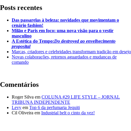
Posts recentes
Das passarelas à beleza: novidades que movimentam o
cenário fashion!
Milão e Paris em foco: uma nova visão para o vestir
masculino
A Estética do Tempo:
Do destroyed ao envelhecimento
proposital
Marcas, criadores e celebridades transformam tradição em desejo
Novas colaborações, retornos aguardados e mudanças de
comando
Comentários
Roger Silva
em
COLUNA #29 LIFE STYLE – JORNAL
TRIBUNA INDEPENDENTE
Levy
em
Top 6 da perfumaria Jequiti
Cil Oliveira
em
Industrial belt o cinto da vez!