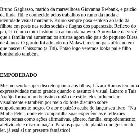
Bruno Gagliasso, marido da maravilhosa Giovanna Ewbank, e paizão
da linda Titi, é conhecido pelos trabalhos no ramo da moda e
identidade visual marcante. Bruno sempre posa estiloso ao lado da
filhota em posts nas redes sociais e flagras dos paparazzis. Reflexo do
pai, Titi é uma mini fashionista aclamada na web. A novidade da vez é
que a família vai aumentar, os artistas agora são
pais do pequeno Bless,
de 4 anos. O garoto foi adotado no Malawi, mesmo país africano em
que nasceu Chissomo (a Titi). Então logo veremos looks pai e filho
bombando também.
EMPODERADO
Mesmo sendo super discreto quanto aos filhos, Lázaro Ramos tem uma
expressividade muito grande quando o assunto é visual. Lázaro e Taís
Araújo formam um belíssima união de estilo, eles influenciam
visualmente e também por meio do forte discurso sobre
empoderamento negro. O ator e paizão acaba de lançar seu livro, “Na
Minha Pele”, onde ele compartilha suas experiências e reflexões
sobre temas como ações afirmativas, gênero, família, empoderamento,
afetividade e discriminação. Para os papais de plantão que gostam de
ler, já está aí um presente fantástico!