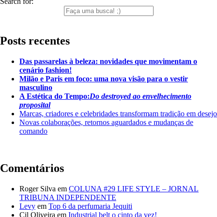
Search for:
Posts recentes
Das passarelas à beleza: novidades que movimentam o
cenário fashion!
Milão e Paris em foco: uma nova visão para o vestir
masculino
A Estética do Tempo:
Do destroyed ao envelhecimento
proposital
Marcas, criadores e celebridades transformam tradição em desejo
Novas colaborações, retornos aguardados e mudanças de
comando
Comentários
Roger Silva
em
COLUNA #29 LIFE STYLE – JORNAL
TRIBUNA INDEPENDENTE
Levy
em
Top 6 da perfumaria Jequiti
Cil Oliveira
em
Industrial belt o cinto da vez!