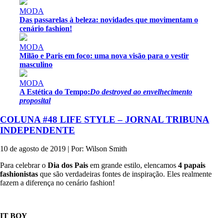
MODA
Das passarelas à beleza: novidades que movimentam o
cenário fashion!
MODA
Milão e Paris em foco: uma nova visão para o vestir
masculino
MODA
A Estética do Tempo:
Do destroyed ao envelhecimento
proposital
COLUNA #48 LIFE STYLE – JORNAL TRIBUNA
INDEPENDENTE
10 de agosto de 2019 | Por: Wilson Smith
Para celebrar o
Dia dos Pais
em grande estilo, elencamos
4 papais
fashionistas
que são verdadeiras fontes de inspiração. Eles realmente
fazem a diferença no cenário fashion!
IT BOY