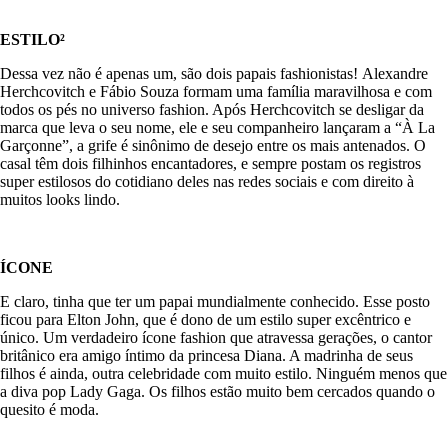
ESTILO²
Dessa vez não é apenas um, são dois papais fashionistas! Alexandre
Herchcovitch e Fábio Souza formam uma família maravilhosa e com
todos os pés no universo fashion. Após Herchcovitch se desligar da
marca que leva o seu nome, ele e seu companheiro lançaram a “À La
Garçonne”, a grife é sinônimo de desejo entre os mais antenados. O
casal têm dois filhinhos encantadores, e sempre postam os registros
super estilosos do cotidiano deles nas redes sociais e com direito à
muitos looks lindo.
ÍCONE
E claro, tinha que ter um papai mundialmente conhecido. Esse posto
ficou para Elton John, que é dono de um estilo super excêntrico e
único. Um verdadeiro ícone fashion que atravessa gerações, o cantor
britânico era amigo íntimo da princesa Diana. A madrinha de seus
filhos é ainda, outra celebridade com muito estilo. Ninguém menos que
a diva pop Lady Gaga. Os filhos estão muito bem cercados quando o
quesito é moda.