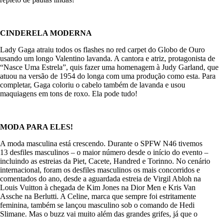
CINDERELA MODERNA
Lady Gaga atraiu todos os flashes no red carpet do Globo de Ouro
usando um longo Valentino lavanda. A cantora e atriz, protagonista de
“Nasce Uma Estrela”, quis fazer uma homenagem à Judy Garland, que
atuou na versão de 1954 do longa com uma produção como esta. Para
completar, Gaga coloriu o cabelo também de lavanda e usou
maquiagens em tons de roxo. Ela pode tudo!
MODA PARA ELES!
A moda masculina está crescendo. Durante o SPFW N46 tivemos
13 desfiles masculinos – o maior número desde o início do evento –
incluindo as estreias da Piet, Cacete, Handred e Torinno. No cenário
internacional, foram os desfiles masculinos os mais concorridos e
comentados do ano, desde a aguardada estreia de Virgil Abloh na
Louis Vuitton à chegada de Kim Jones na Dior Men e Kris Van
Assche na Berlutti. A Celine, marca que sempre foi estritamente
feminina, também se lançou masculino sob o comando de Hedi
Slimane. Mas o buzz vai muito além das grandes grifes, já que o