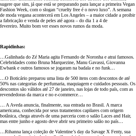
sugere que sim, já que está se preparando para lançar a primeira Vegan
Fashion Week, com o slogan “cruelty free é o novo luxo”. A semana
de moda vegana acontecerá em Los Angeles – a maior cidade a proibir
a fabricação e venda de peles até agora – do dia 1 a 4 de
fevereiro. Muito bom ver esses novos rumos da moda.
Rapidinhas:
…Galinhada do Zé Maria agita Fernando de Noronha e atrai famosos.
Celebridades como Bruna Marquezine, Manu Gavassi, Giovanna
Ewbank e outros famosos se jogaram na badala e no funk…
…O Boticário preparou uma lista de 500 itens com descontos de até
50% nas categorias de perfumaria, maquiagem e cuidados pessoais. Os
descontos são válidos até 27 de janeiro, nas lojas de todo país, com as
revendedoras da marca e no e-commerce…
… A Aveda anuncia, finalmente, sua entrada no Brasil. A marca
americana, conhecida por seus tratamentos capilares com origem
botânica, chega através de uma parceria com o salão Laces and Hair,
mas entre junho e agosto deve abrir seu primeiro salão no país…
…Rihanna lança coleção de Valentine’s day da Savage X Fenty, sua