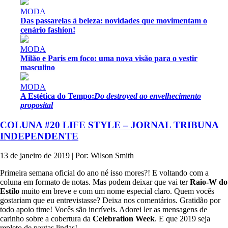
MODA
Das passarelas à beleza: novidades que movimentam o
cenário fashion!
MODA
Milão e Paris em foco: uma nova visão para o vestir
masculino
MODA
A Estética do Tempo:
Do destroyed ao envelhecimento
proposital
COLUNA #20 LIFE STYLE – JORNAL TRIBUNA
INDEPENDENTE
13 de janeiro de 2019 | Por: Wilson Smith
Primeira semana oficial do ano né isso mores?! E voltando com a
coluna em formato de notas. Mas podem deixar que vai ter
Raio-W do
Estilo
muito em breve e com um nome especial claro. Quem vocês
gostariam que eu entrevistasse? Deixa nos comentários. Gratidão por
todo apoio time! Vocês são incríveis. Adorei ler as mensagens de
carinho sobre a cobertura da
Celebration Week
. E que 2019 seja
repleto de pautas lindas!